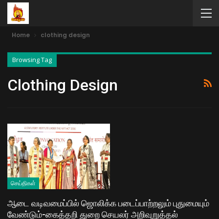
Home
clothing design
Browsing Tag
Clothing Design
செய்திகள்
ஆடை வடிவ​மைப்​பில் ஜொலிக்க படைப்​பாற்​றலும் புது​மை​யும்
வேண்​டும்-கைத்தறி துறை செயலர் அறிவுறுத்தல்