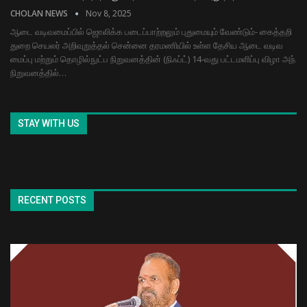
CHOLAN NEWS
Nov 8, 2025
ஆடை வடிவ​மைப்​பில் ஜொலிக்க படைப்​பாற்​றலும் புது​மை​யும் வேண்​டும்- கைத்தறி
துறை செயலர் அறிவுறுத்தல் சென்னை தரமணி​யில் உள்ள தேசிய ஆடை வடிவ​
மைப்பு மற்​றும் தொழில்​நுட்ப நிறு​வனத்​தின் (நிஃப்ட்) 14-வது பட்​டமளிப்பு விழா அந்​
நிறு​வனத்​தில்…
STAY WITH US
RECENT POSTS