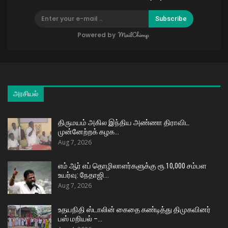
Subscribe
Powered by
அரசியல்
திருமயம் அகில இந்திய அண்ணா திராவிட
முன்னேற்றக் கழக…
Aug 7, 2026
எம் ஆர் எப் தொழிலாளர்களுக்கு ரூ.10,000 சம்பள
உயர்வு: நேதாஜி…
Aug 7, 2026
உதயநிதி ஸ்டாலின் கைதை கண்டித்து திமுகவினர்
பஸ் மறியல் –…