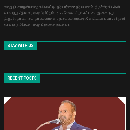
உறையூர் சோழன்பாறை கல்வெட்டு. ஓர் பார்வை! ஓர் பயணம்! திருச்சிராப்பள்ளி
வரலாற்று ஆர்வலர் குழு அமிர்தம் சமூக சேவை அறக்கட்டளை இணைந்து
திருச்சி ஓர் பார்வை ஓர் பயணம் மரபு நடை பயணத்தை மேற்கொண்டனர். திருச்சி
வரலாற்று ஆர்வலர் குழு நிறுவனத் தலைவர்…
STAY WITH US
RECENT POSTS