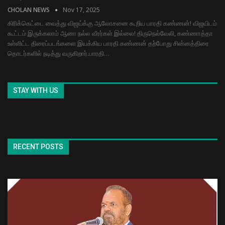
CHOLAN NEWS
Nov 17, 2025
கிரிக்கெட்டை வைத்து விஜய்க்கு ஆலோசனை கூறிய பாரதி கண்ணன்! விஜயிடம்
கூட்டம் இருக்கலாம் ஆனா நல்ல வீரர்கள் இல்லை! திருநெல்வேலி, கண்ணாத்தா
உள்ளிட்ட திரைப்படங்களை இயக்கிய பாரதி கண்ணன் தற்போது சின்னத்திரை
தொடர்களில் நடித்து வருகிறார்.பாரதி…
STAY WITH US
RECENT POSTS