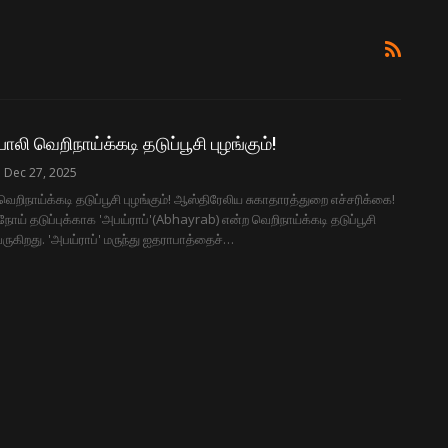
லி வெறிநாய்க்கடி தடுப்பூசி புழங்கும்!
Dec 27, 2025
ெறிநாய்க்கடி தடுப்பூசி புழங்கும்! ஆஸ்திரேலிய சுகாதாரத்துறை எச்சரிக்கை!
 நோய் தடுப்புக்காக 'அபய்ராப்'(Abhayrab) என்ற வெறிநாய்க்கடி தடுப்பூசி
வருகிறது. 'அபய்ராப்' மருந்து ஐதராபாத்தைச்…