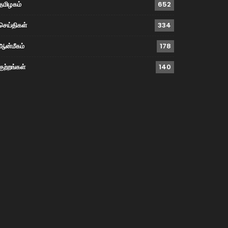
தமிழகம்
652
செய்திகள்
334
ஆன்மீகம்
178
குற்றங்கள்
140