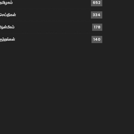
தமிழகம்
652
செய்திகள்
334
ஆன்மீகம்
178
குற்றங்கள்
140