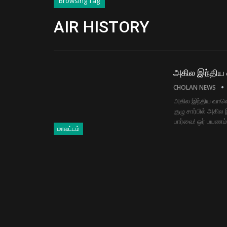
Browsing Tag
AIR HISTORY
அகில இந்திய 
CHOLAN NEWS
அகில இந்திய வானொல
குழு சார்பில் அகில
பார்வை! ஒர் பயணம்!
மாவட்டம்