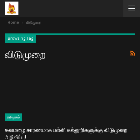
Home
விடுமுறை
Browsing Tag
விடுமுறை
தமிழகம்
கனமழை காரணமாக பள்ளி கல்லூரிகளுக்கு விடுமுறை
அறிவிப்பு!