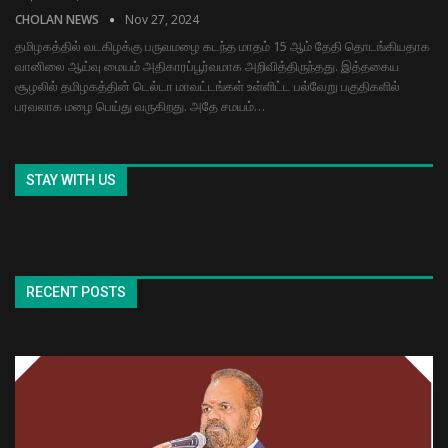
CHOLAN NEWS
Nov 27, 2024
தமிழகத்தில் வடகிழக்கு பருவமழை கடந்த மாதம் 15 ஆம் தேதி தொடங்கியதாக
வானிலை ஆய்வு மையம் அதிகாரப்பூர்வமாக அறிவித்திருந்தது. இத்தகைய
சூழலில் தமிழகத்தின் டெல்டா மாவட்டங்கள் உள்ளிட்ட பல்வேறு பகுதிகளில்
பரவலாக மழை பெய்து வருகிறது. அதே சமயம்…
STAY WITH US
RECENT POSTS