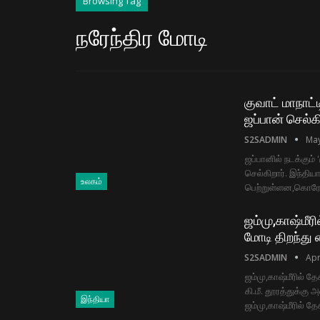
Browsing Tag
நரேந்திர மோடி
குவாட் மாநாட்
ஜப்பான் செல்கி
S2SADMIN
May
ஜப்பானில் நடக்கும்
செல்கிறார். இந்திய
உலகம்
பெற்றுள்ளன,கொரோ
ஜம்மு,காஷ்மீர
மோடி திறந்து 
S2SADMIN
Apr
ஜம்மு,காஷ்மீரில் த
கி.மீ. தூரத்துக்கு
இந்தியா
ஜம்மு,காஷ்மீரில் த