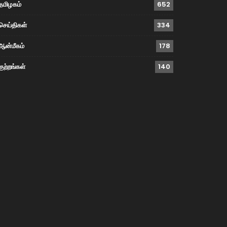
தமிழகம்
652
செய்திகள்
334
ஆன்மீகம்
178
குற்றங்கள்
140