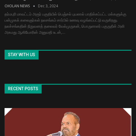
CHOLAN NEWS
Dec 3, 2024
தர்மபுரி மாவட்டம் அரூர் பகுதியில் பெஞ்சல் புயலால் பாதிக்கப்பட்ட மக்களுக்கு
பன்முகக் கலைஞர்கள் நலசங்கம் சார்பில் உணவு வழங்கப்பட்டு வருகிறது.
நலச்சங்கதின் நிறுவனத் தலைவர் வேல்முருகன், பொருளாளர் பகுருதீன் அலி
அகமது ஆகியோரின் அனுமதி உடன்,…
STAY WITH US
RECENT POSTS