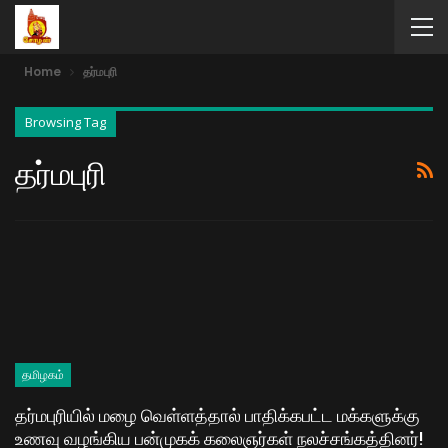
Home
தர்மபுரி
Browsing Tag
தர்மபுரி
தமிழகம்
தர்மபுரியில் மழை வெள்ளத்தால் பாதிக்கபட்ட மக்களுக்கு
உணவு வழங்கிய பன்முகக் கலைஞர்கள் நலச்சங்கத்தினர்!