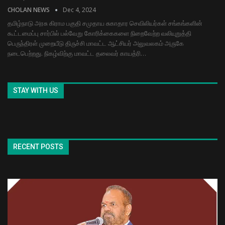
CHOLAN NEWS
Dec 4, 2024
தமிழ்நாடு அரசு கிராம பகுதி சமுதாய சுகாதார செவிலியர்கள் சங்கங்களின்
கூட்டமைப்பு சார்பில் பல்வேறு கோரிக்கைகளை நிறைவேற்ற வலியுறுத்தி
பெருந்திரள் முறையீடு திருச்சி மாவட்ட ஆட்சியர் அலுவலகம் அருகே
நடைபெற்றது. நிகழ்விற்கு மாவட்ட தலைவர் காயத்ரி…
STAY WITH US
RECENT POSTS