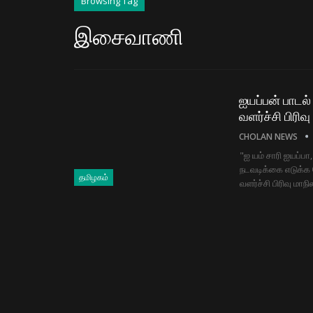
Browsing Tag
இசைவாணி
ஐயப்பன் பாடல
வளர்ச்சி பிரி
CHOLAN NEWS
"ஐ யம் சாரி ஐயப்ப
நடவடிக்கை எடுக்க
தமிழகம்
வளர்ச்சி பிரிவு ம