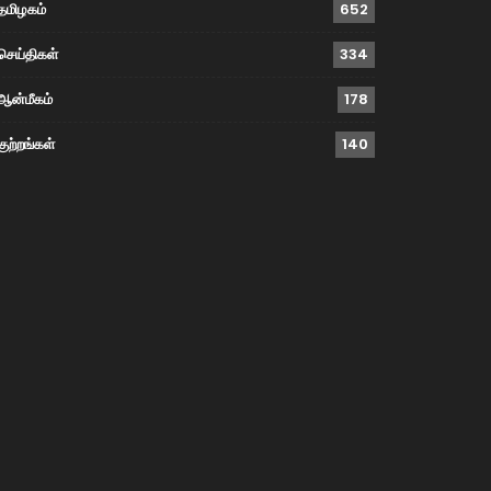
தமிழகம்
652
செய்திகள்
334
ஆன்மீகம்
178
குற்றங்கள்
140