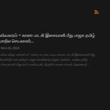
் விவகாரம் – கானா பாடகி இசைவானி மீது பாஜக தமிழ்
வு மாநில செயலாளர்…
Nov 26, 2024
ா, உள்ள வந்தா என்னப்பா" என்ற பாடலை பாடிய கானா பாடகி இசைவானி மீது
 வேண்டும் என தமிழக பாஜக வெளிநாடு மற்றும் அண்டை மாநில தமிழ்
ாநில செயலாளர் ஜெயராம் பாண்டியன், திருச்சி மாநகர காவல் ஆணையர்…