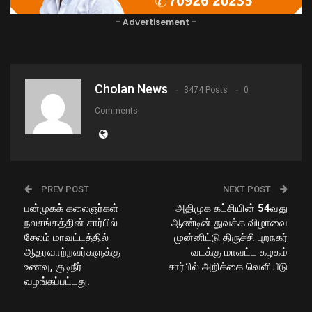
- Advertisement -
Cholan News
3474 Posts
0
Comments
PREV POST
NEXT POST
பன்முகக் கலைஞர்கள்
அதிமுக கட்சியின் 54வது
நலசங்கத்தின் சார்பில்
ஆண்டின் துவக்க விழாவை
சேலம் மாவட்டத்தில்
முன்னிட்டு திருச்சி புறநகர்
ஆதரவாற்றவர்களுக்கு
வடக்கு மாவட்ட கழகம்
உணவு, குடிநீர்
சார்பில் அறிக்கை வெளியீடு
வழங்கப்பட்டது.