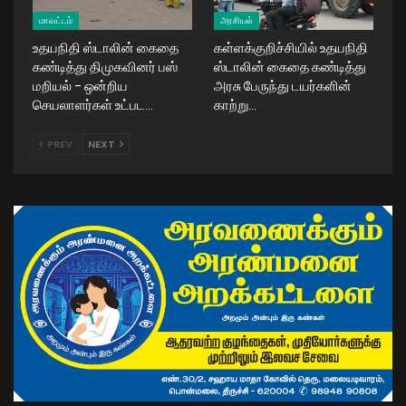
மாவட்டம்
அரசியல்
உதயநிதி ஸ்டாலின் கைதை
கள்ளக்குறிச்சியில் உதயநிதி
கண்டித்து திமுகவினர் பஸ்
ஸ்டாலின் கைதை கண்டித்து
மறியல் – ஒன்றிய
அரசு பேருந்து டயர்களின்
செயலாளர்கள் உட்பட…
காற்று…
PREV
NEXT