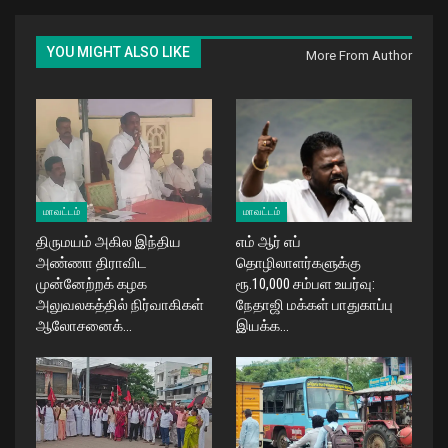
YOU MIGHT ALSO LIKE
More From Author
மாவட்டம்
மாவட்டம்
திருமயம் அகில இந்திய
எம் ஆர் எப்
அண்ணா திராவிட
தொழிலாளர்களுக்கு
முன்னேற்றக் கழக
ரூ.10,000 சம்பள உயர்வு:
அலுவலகத்தில் நிர்வாகிகள்
நேதாஜி மக்கள் பாதுகாப்பு
ஆலோசனைக்…
இயக்க…