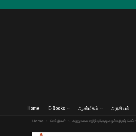
Home
E-Books
ஆன்மீகம்
அரசியல்
Home
செய்திகள்
அணுஉலை எதிர்ப்புக்குழு வழக்கறிஞர் செம்மண