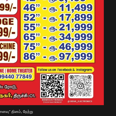
னைவு” தினம்,
நேற்று