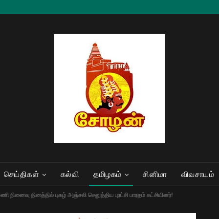
செய்திகள்
கல்வி
தமிழகம்
சினிமா
விவசாயம்
ி நினைவு தினத்தில் புகழ் அஞ்சலி செலுத்திய புரட்சி பாரதம் கட்சியினர்!