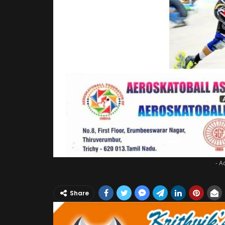
- A
Share