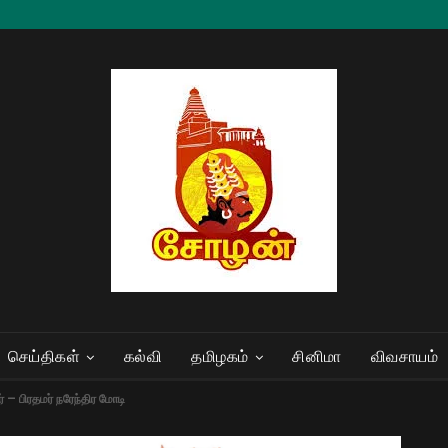
செய்திகள்
கல்வி
தமிழகம்
சினிமா
விவசாயம்
 – பிரதமர் நரேந்திர மோடி