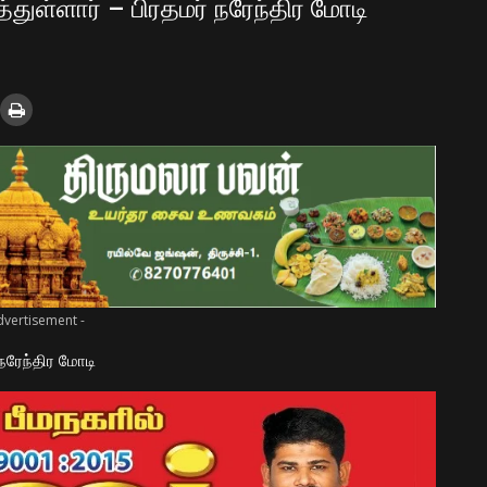
துள்ளார் – பிரதமர் நரேந்திர மோடி
dvertisement -
நரேந்திர மோடி