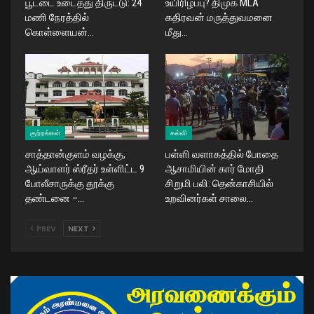
பூட்டை உடைத்து திருட்டு: 24
உயிரிழப்பு? திமுக MLA
மணி நேரத்தில்
கதிரவன் மருத்துவமனை
கொள்ளையன்…
மீது…
குற்றங்கள்
கல்வி
சாத்தான்குளம் வழக்கு,
பள்ளி வளாகத்தில் போதை
ஆய்வாளர் ஸ்ரீதர் உள்ளிட்ட 9
ஆசாமியின் கார் மோதி
போலீசாருக்கு தூக்கு
சிறுமி பலி: தென்காசியில்
தண்டனை –…
உறவினர்கள் சாலை…
PREV
NEXT