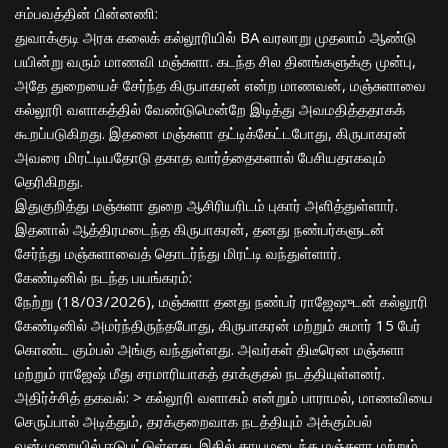
​சம்பவத்தின் பின்னணி:
​துவாக்குடி அரசு கலைக் கல்லூரியில் BA வரலாறு முதலாம் ஆண்டு
பயின்று வரும் மாணவி மஞ்சுளா. கடந்த சில தினங்களுக்கு முன்பு,
அதே துறையைச் சேர்ந்த கிருபாகரன் என்ற மாணவன், மஞ்சுளாவை
கல்லூரி வளாகத்தில் வேண்டுமென்றே இடித்து அவமதித்ததாகக்
கூறப்படுகிறது. இதனை மஞ்சுளா தட்டிக்கேட்டபோது, கிருபாகரன்
அவரை மிரட்டியதோடு தகாத வார்த்தைகளால் பேசியதாகவும்
தெரிகிறது.
​இதுகுறித்து மஞ்சுளா துறை ஆசிரியரிடம் புகார் அளித்துள்ளார்.
இதனால் ஆத்திரமடைந்த கிருபாகரன், தனது நண்பர்களுடன்
சேர்ந்து மஞ்சுளாவைத் தொடர்ந்து மிரட்டி வந்துள்ளார்.
​கேண்டினில் நடந்த பயங்கரம்:
​நேற்று (18/03/2026), மஞ்சுளா தனது நண்பர் ராஜேஷுடன் கல்லூரி
கேண்டினில் அமர்ந்திருந்தபோது, கிருபாகரன் மற்றும் சுமார் 15 பேர்
கொண்ட கும்பல் அங்கு வந்துள்ளது. அவர்கள் திடீரென மஞ்சுளா
மற்றும் ராஜேஷ் மீது சரமாரியாகத் தாக்குதல் நடத்தியுள்ளனர்.
​அதிர்ச்சித் தகவல்: > கல்லூரி வளாகம் என்றும் பாராமல், மாணவியை
செருப்பால் அடித்தும், தரக்குறைவாக நடத்தியும் அக்கும்பல்
வன்முறையில் ஈடுபட்டுள்ளது. இதில் காயமடைந்த மஞ்சுளா மற்றும்