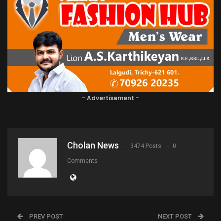
- Advertisement -
Cholan News
3474 Posts
0
Comments
PREV POST
NEXT POST