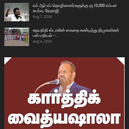
எம் ஆர் எப் தொழிலாளர்களுக்கு ரூ.10,000 சம்பள
உயர்வு: நேதாஜி…
Aug 7, 2026
உதயநிதி ஸ்டாலின் கைதை கண்டித்து திமுகவினர்
பஸ் மறியல் –…
Aug 4, 2026