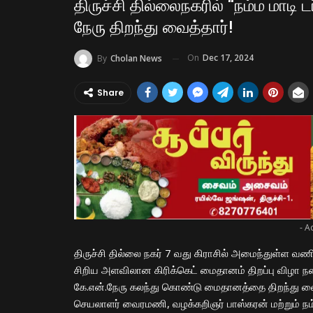
திருச்சி தில்லைநகரில் “நம்ம மாடி ட
நேரு திறந்து வைத்தார்!
On
Dec 17, 2024
By
Cholan News
Share
- A
திருச்சி தில்லை நகர் 7 வது கிராசில் அமைந்துள்ள வணிக
சிறிய அளவிலான கிரிக்கெட் மைதானம் திறப்பு விழா நட
கே.என்.நேரு கலந்து கொண்டு மைதானத்தை திறந்து வைத
செயலாளர் வைரமணி, வழக்கறிஞர் பாஸ்கரன் மற்றும் நம்ம