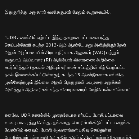
​இதுகுறித்து மனுதாரர் வசந்தகுமார் மேலும் கூறுகையில்,
​”UDR கணக்கில் ஏற்பட்ட இந்த தவறான பட்டாவை ரத்து
செய்யக்கோரி கடந்த 2013-ஆம் ஆண்டே மனு அளித்திருந்தேன்.
அதன் அடிப்படையில் கிராம நிர்வாக அலுவலர் (VAO) மற்றும்
வருவாய் ஆய்வாளர் (RI) ஆகியோர் விசாரணை அறிக்கை
சமர்ப்பித்தும் (தகவல் அறியும் உரிமைச் சட்டத்தின் கீழ் பெறப்பட்ட
நகல் இணைக்கப்பட்டுள்ளது), கடந்த 13 ஆண்டுகளாக எவ்வித
முன்னேற்றமும் இல்லை. அதன் பிறகு நான் பலமுறை மனுக்கள்
அளித்தும் அதிகாரிகள் எந்த விசாரணையும் மேற்கொள்ளவில்லை.”
​எனவே, UDR கணக்கில் முறைகேடாக ஏற்பட்ட போலி பட்டாவை
உடனடியாக ரத்து செய்து, தங்களது பெயரில் மீண்டும் பட்டா வழங்க
வேண்டும் எனவும், போலி ஆவணங்கள் பதிவு செய்துள்ள
போலீஸ்காரர் நல்லமணி (எ) சதீஸ் குடும்பத்தினர் மற்றும் தேவானந்த்