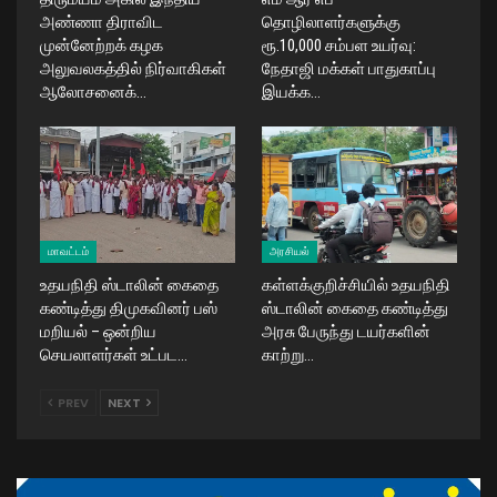
அண்ணா திராவிட
தொழிலாளர்களுக்கு
முன்னேற்றக் கழக
ரூ.10,000 சம்பள உயர்வு:
அலுவலகத்தில் நிர்வாகிகள்
நேதாஜி மக்கள் பாதுகாப்பு
ஆலோசனைக்…
இயக்க…
மாவட்டம்
அரசியல்
உதயநிதி ஸ்டாலின் கைதை
கள்ளக்குறிச்சியில் உதயநிதி
கண்டித்து திமுகவினர் பஸ்
ஸ்டாலின் கைதை கண்டித்து
மறியல் – ஒன்றிய
அரசு பேருந்து டயர்களின்
செயலாளர்கள் உட்பட…
காற்று…
PREV
NEXT