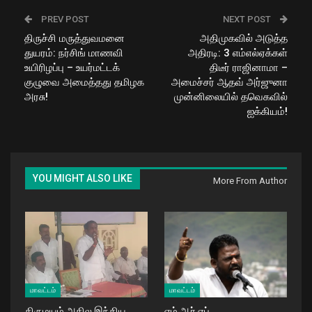
PREV POST
NEXT POST
திருச்சி மருத்துவமனை
அதிமுகவில் அடுத்த
துயரம்: நர்சிங் மாணவி
அதிரடி: 3 எம்எல்ஏக்கள்
உயிரிழப்பு – உயர்மட்டக்
திடீர் ராஜினாமா –
குழுவை அமைத்தது தமிழக
அமைச்சர் ஆதவ் அர்ஜுனா
அரசு!
முன்னிலையில் தவெகவில்
ஐக்கியம்!
YOU MIGHT ALSO LIKE
More From Author
மாவட்டம்
மாவட்டம்
திருமயம் அகில இந்திய
எம் ஆர் எப்