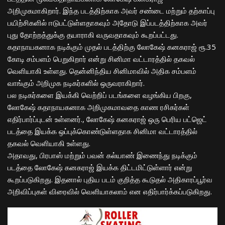
அறிமுகமாகிறார். இந்த படத்திற்காக அவர் சண்டை மற்றும் தற்காப்பு
பயிற்சிகளில் ஈடுபட்டுள்ளதாகவும் அதோடு இப்படத்திற்காக அவர்
புது தோற்ற
த்துக்கு
தயாராகி வருவதாகவும் கூறப்பட்டது.
கதாநாயகனாக நடிக்கும் முதல் படத்திற்கு லோகேஷ் கனகராஜ் ரூ.35
கோடி சம்பளம் பெறுகிறார் என்று
சினிமா
வட்டாரத்தில்
தகவல்
வெளியாகி உள்ளது. தென்னிந்திய சினிமாவில் அதிக சம்பளம்
வாங்கும் அறிமுக நடிகர்களில் ஒருவராகிறார்.
பல நடிகர்களை இயக்கி வெற்றிப் படங்களை வழங்கிய பிறகு,
லோகேஷ் கதாநாயகனாக அறிமுகமாவதை காண ரசிகர்கள்
எதிர்பார்
ப்
பு
டன் உள்ளனர்., லோகேஷ் கனகராஜ் ஒரு பெரிய பட்ஜெட்
படத்தை இயக்க ஒப்புக்கொண்டுள்ளதாக சினிமா வட்டாரத்தில்
தகவல் வெளியாகி உள்ளது.
அதாவது, பிரபாஸ் மற்றும் பவன் கல்யாண் இணைந்து நடிக்கும்
படத்தை லோகேஷ் கனகராஜ் இயக்க திட்டமிட்டுள்ளார் என்று
கூறப்படுகிறது. இதனால் புதிய படம் குறித்த கூடுதல் அதிகாரப்பூர்வ
அறிவிப்புகள் விரைவில் வெளியாகலாம் என எதிர்பார்க்கப்படுகிறது.