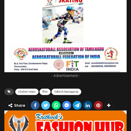
- Advertisement -
cholan news
flim
lokesh kanagaraj
Share