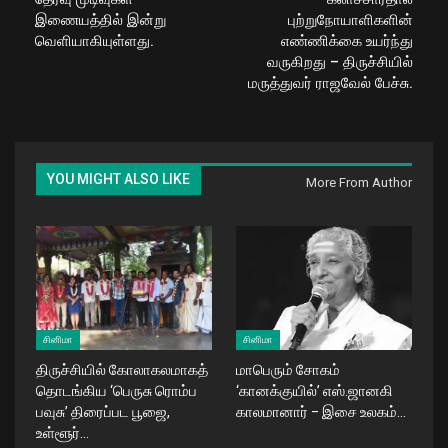
இணையத்தில் இன்று
புற்றுநோயாளிகளின்
வெளியாகியுள்ளது.
எண்ணிக்கை உயர்ந்து
வருகிறது – திருச்சியில்
மருத்துவர் ராஜவேல் பேச்சு.
YOU MIGHT ALSO LIKE
More From Author
சினிமா
சினிமா
திருச்சியில் கோலாகலமாகத்
மாபெரும் சோகம்
தொடங்கிய ‘பெருசு ரொம்ப
‘கானக்குயில்’ எஸ்.ஜானகி
பவுசு’ திரைப்பட பூஜை,
காலமானார் – இசை உலகம்…
உள்ளூர்…