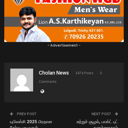
- Advertisement -
Cholan News
3474 Posts
0
Comments
PREV POST
NEXT POST
யுபிஎஸ்சி 2025 பிரதான
சுற்றுச் சூழல், பாஸ்ட் புட்
தேர்வு முடிவுகள்
கலாச்சாரதால்