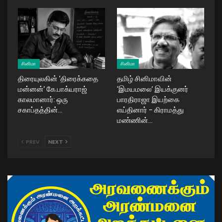
சினிமா
சினிமா
திரையுலகின் ‘திரைக்கதை
தமிழ் சினிமாவின்
மன்னன்’ கே.பாக்யராஜ்
‘இமயமலை’ இயக்குனர்
காலமானார்: ஒரு
பாரதிராஜா இயற்கை
சகாப்தத்தின்…
எய்தினார் – கிராமத்து
மண்ணின்…
PREV
NEXT