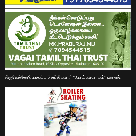
திருநெல்வேலி மாவட்ட செய்தியாளர் “மேலப்பாளையம்” ஹஸன்.