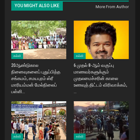
YOU MIGHT ALSO LIKE
More From Author
கல்வி
கல்வி
20ஆண்டுகால
​6 முதல் 8-ஆம் வகுப்பு
நினைவுகளைப் புதுப்பித்த
மாணவர்களுக்கும்
சங்கமம், சமயபுரம் ஸ்ரீ
முதலமைச்சரின் காலை
மாரியம்மன் மேல்நிலைப்
உணவுத் திட்டம் விரிவாக்கம்,
பள்ளி…
…
கல்வி
கல்வி