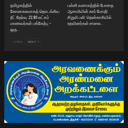
தமிழகத்தில்
பள்ளி வளாகத்தில் போதை
கோலாகலமாகத் தொடங்கிய
ஆசாமியின் கார் மோதி
நீட் தேர்வு: 22.80 லட்சம்
சிறுமி பலி: தென்காசியில்
மாணவர்கள் பங்கேற்பு –
உறவினர்கள் சாலை…
ஒரு…
PREV
NEXT