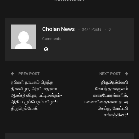
Cholan News
3474 Posts
0
Comments
PREV POST
NEXT POST
நபிகள் நாயகம் பிறந்த
திருநெல்வேலி
தினவிழா, அரபி மதரஸா
வேய்ந்தானகுளம்
ஆண்டு விழா, பட்டிமன்றம்-
கரையோரங்களில்,
ஆகிய முப்பெரும் விழா!-
பனைவிதைகளை நடவு
திருநெல்வேலி
செய்த, ரோட்டரி
சங்கத்தினர்!