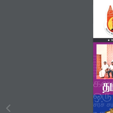
2026
தெய்வத
ெ
தான் ஆ
த
ெய்வருத
ெ
க்
கூ
www.cholannews.c
Cholan News
Cholan Velu
CholanTv
Cholan News
Volume-1
Is


கல்
ஒரு
சர்ச்
ச