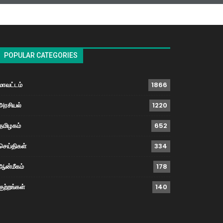
POPULAR CATEGORIES
மாவட்டம்
1866
அரசியல்
1220
தமிழகம்
652
செய்திகள்
334
ஆன்மீகம்
178
குற்றங்கள்
140