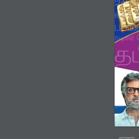
உத
விஜய
ப
பய
நடிக
ர
த
3
த
த
தங