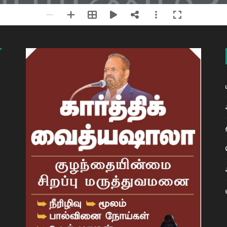
க
நா
ரணம்?
ர்ன்ஸ்..