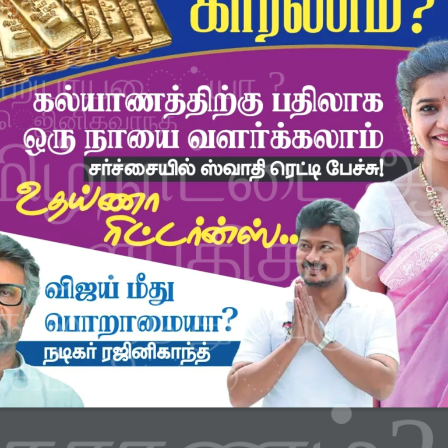
ய்ணா
் மீ து
ா
ற
யாய
ை
்
யா
?
ெ
ஜினிக
வா
ந்த்
மிழ்நாட்டை 
5 தளபதிகள்
நாடை
ர்ந்
து உயரும்
க
ம்
வி
்
ை