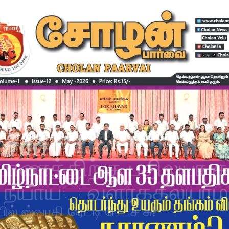
க
தா
தெனினும் முயற்சி
ெ
ன்
லி
ெ
ரும்.
- திருக்குறள்
om
sue-12
May -2026
Price: Rs.15/-


யாணத்திற்கு பதில
யா
 ந
யா
ய
்
வளர்க
க
ல
யா
ம்
யில் ஸ்வாதி ரெட்டி பே
்ச
சு!