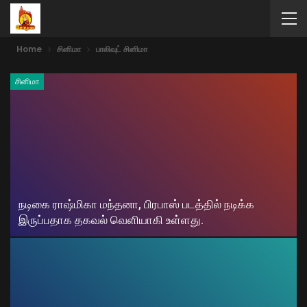
Home
சினிமா
பாலிவுட் சினிமா
சினிமா
நடிகை ராஷ்மிகா மந்தனா, பிரபாஸ் படத்தில் நடிக்க
இருப்பதாக தகவல் வெளியாகி உள்ளது.