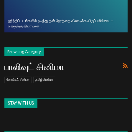
ஹிந்திப் படங்களில் நடித்து தன் நேரத்தை வீணடிக்க விருப்பமில்லை –
தெலுங்கு திரையுலக…
Browsing Category
பாலிவுட் சினிமா
கோலிவுட் சினிமா
தமிழ் சினிமா
STAY WITH US