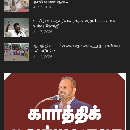
முன்னேற்றக் கழக…
Aug 7, 2026
எம் ஆர் எப் தொழிலாளர்களுக்கு ரூ.10,000 சம்பள
உயர்வு: நேதாஜி…
Aug 7, 2026
உதயநிதி ஸ்டாலின் கைதை கண்டித்து திமுகவினர்
பஸ் மறியல் –…
Aug 4, 2026