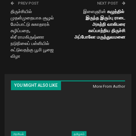
PREV POST
NEXT POST
திருச்சியில்
இளைஞரின்
கழுத்தில்
முதன்முறையாக சூழல்
இருந்த இரும்பு ராடை
மேம்பாட்டு சுகாதாரக்
அகற்றி வாலிபரை
கழிப்பறை,
காப்பாற்றிய திருச்சி
ஸ்ரீ ராமகிருஷ்ணா
அப்போலோ மருத்துவமனை
நடுநிலைப் பள்ளியில்
கட்டுவதற்கு பூமி பூஜை
விழா
YOU MIGHT ALSO LIKE
More From Author
அரசியல்
தமிழகம்