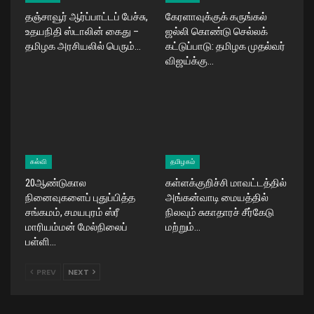
தஞ்சாவூர் ஆர்ப்பாட்டப் பேச்சு,
கேரளாவுக்குக் கருங்கல்
உதயநிதி ஸ்டாலின் கைது –
ஜல்லி கொண்டு செல்லக்
தமிழக அரசியலில் பெரும்…
கட்டுப்பாடு: தமிழக முதல்வர்
விஜய்க்கு…
கல்வி
தமிழகம்
20ஆண்டுகால
கள்ளக்குறிச்சி மாவட்டத்தில்
நினைவுகளைப் புதுப்பித்த
அங்கன்வாடி மையத்தில்
சங்கமம், சமயபுரம் ஸ்ரீ
நிலவும் சுகாதாரச் சீர்கேடு
மாரியம்மன் மேல்நிலைப்
மற்றும்…
பள்ளி…
PREV
NEXT