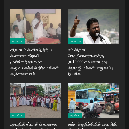
மாவட்டம்
மாவட்டம்
திருமயம் அகில இந்திய
எம் ஆர் எப்
அண்ணா திராவிட
தொழிலாளர்களுக்கு
முன்னேற்றக் கழக
ரூ.10,000 சம்பள உயர்வு:
அலுவலகத்தில் நிர்வாகிகள்
நேதாஜி மக்கள் பாதுகாப்பு
ஆலோசனைக்…
இயக்க…
மாவட்டம்
அரசியல்
உதயநிதி ஸ்டாலின் கைதை
கள்ளக்குறிச்சியில் உதயநிதி