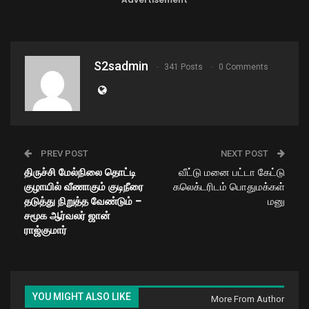
S2sadmin
341 Posts
0 Comments
PREV POST
NEXT POST
திருச்சி மேல்நிலை தொட்டி
வீட்டு மனை பட்டா கேட்டு
குழாயில் வீணாகும் குடிநீரை
கலெக்டரிடம் பொதுமக்கள்
தடுத்து நிறுத்த வேண்டும் –
மனு
சமூக ஆர்வலர் ஜான்
ராஜ்குமார்
YOU MIGHT ALSO LIKE
More From Author