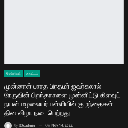
செய்திகள்
மாவட்டம்
முன்னாள் பாரத பிரதமர் ஜவர்கலால்
நேருவின் பிறந்தநாளை முன்னிட்டு கிளவுட்
நயன் மழலையர் பள்ளியில் குழந்தைகள்
தின விழா நடைபெற்றது
On
Nov 14, 2022
By
S2sadmin