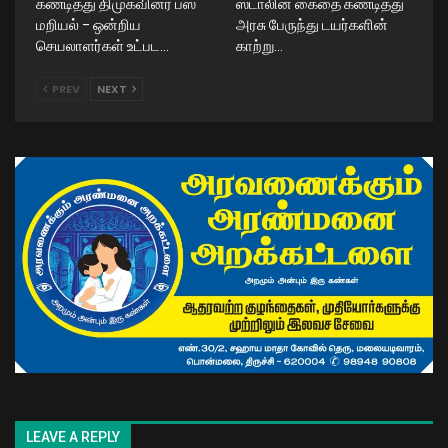
கண்டித்து திமுகவினர் பஸ்
ஸ்டாலின் கைதை கண்டித்து
மறியல் – ஒன்றிய
அரசு பேருந்து டயர்களின்
செயலாளர்கள் உட்பட…
காற்று…
PREV
NEXT
LEAVE A REPLY