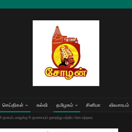
செய்திகள்
கல்வி
தமிழகம்
சினிமா
விவசாயம்
 ரூபாயும், டீசலுக்கு 6 ரூபாயையும் குறைத்து மத்திய அரசு உத்தரவு