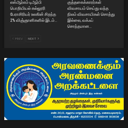
எஸ்ஆர்எம் டிஆர்பி
குத்தகைக்காரர்கள்
பொறியியல் கல்லூரி
விவசாயம் செய்து வந்த
பேராசிரியர் உலகின் சிறந்த
நிலம் விவசாயிகள் சொத்து
2% விஞ்ஞானிகளில் இடம்…
இல்லை, வக்ஃப்
சொந்தமான…
PREV
NEXT