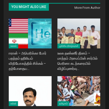
YOU MIGHT ALSO LIKE
More From Author
உலகம்
முக்கிய நிகழ்வுகள்
ஈரான் – அமெரிக்கா போர்
உலக தண்ணீர் தினம் –
பதற்றம் ஹீலியம்
மாற்றம் அமைப்பின் சார்பில்
விநியோகத்தில் சிக்கல் –
மெரினா கடற்கரையில்
தற்போதைய…
விழிப்புணர்வு…
கல்வி
தமிழகம்