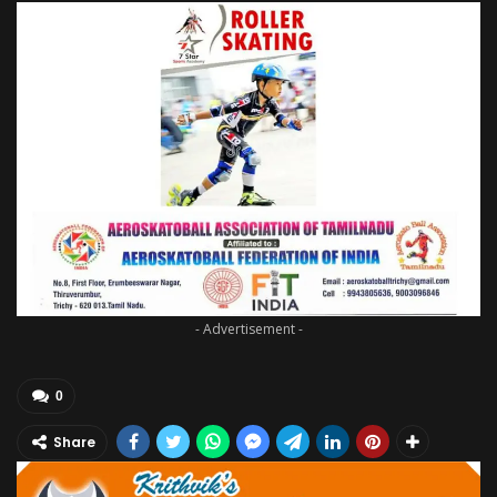
- Advertisement -
0
Share