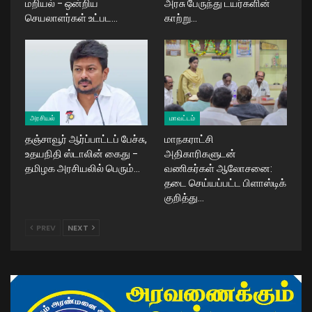
மறியல் – ஒன்றிய
அரசு பேருந்து டயர்களின்
செயலாளர்கள் உட்பட…
காற்று…
அரசியல்
மாவட்டம்
தஞ்சாவூர் ஆர்ப்பாட்டப் பேச்சு,
மாநகராட்சி
உதயநிதி ஸ்டாலின் கைது –
அதிகாரிகளுடன்
தமிழக அரசியலில் பெரும்…
வணிகர்கள் ஆலோசனை:
தடை செய்யப்பட்ட பிளாஸ்டிக்
குறித்து…
PREV
NEXT