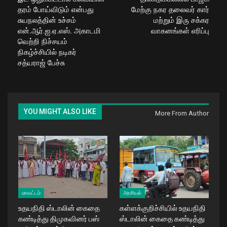
தரம் போய்விடும் என்பது
மேற்கு நகர தலைவர் கார்
சுயநலத்தின் உச்சம்
மற்றும் இரு சக்கர
என்.ஆர்.ஐ.ஏ.எஸ். அகாடமி
வாகனங்கள் எரிப்பு
வெற்றி நிச்சயம்
நிகழ்ச்சியில் நடிகர்
சத்யராஜ் பேச்சு
YOU MIGHT ALSO LIKE
More From Author
மாவட்டம்
அரசியல்
உதயநிதி ஸ்டாலின் கைதை
கள்ளக்குறிச்சியில் உதயநிதி
கண்டித்து திமுகவினர் பஸ்
ஸ்டாலின் கைதை கண்டித்து