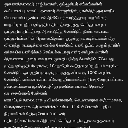
துணைத்தலைவர் ராஜ்மோகன், ஓய்வூதியர் சங்கங்களின்
கூட்டமைப்பு மாவட்ட தலைவர் சிராஜூதீன், டிஎன்ஆர்டிஓஏ மாநில
செயலாளர் பழனியப்பன் ஆகியோர் வாழ்த்துரை வழங்கினர்.
மாநாட்டில் புதிய ஓய்வூதிய திட்டத்தை ரத்து செய்து பழைய
ஓய்வூதிய திட்டத்தை அமல்படுத்த வேண்டும். நீண்டகாலமாக
ஓய்வூதியர்களின் நிலுவையிலுள்ள ஒழுங்கு நடவடிக்கைகள் மீது
விரைந்து நடவடிக்கை எடுக்க வேண்டும். பணி ஓய்வு பெறும் நாளில்
தற்காலிக பணிநீக்கம் செய்யக்கூடாது என்ற தமிழக அரசின்
ஆணையை முறையாக நடைமுறைப்படுத்த வேண்டும். 70வயது
மூத்த ஓய்வூதியர்களுக்கு 10சதவீதம் கூடுதல் ஓய்வூதியம் வழங்க
வேண்டும். ஓய்வூதியர்களுக்கு மருத்துவப்படி ரூ 1000 வழங்க
வேண்டும் என்பன உள்பட பல்வேறு தீர்மானங்கள் நிறைவேற்றப்பட்டன.
தீர்மானங்களை முன்மொழிந்து தணிக்கையாளர் தௌலத்
ஹ_சைன்கான் பேசினார்.
மாநாட்டில் தலைவராக டி.வி.மனோகரன், செயலாளராக ஆர்.ராமதாசு,
பொருளாளராக ஆர்.மாணிக்கம் உள்பட 11 பேர் கொண்ட புதிய
நிர்வாகிகள் தேர்வு செய்யப்பட்டனர்.
புதிய நிர்வாகிகளை அறிமுகம் செய்து மாநில துணைத்தலைவர்
முருகேசன் பேசினார். மாநில தலைவர் ராமமூர்த்தி